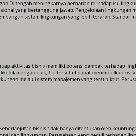
gan Di tengah meningkatnya perhatian terhadap isu lingku
sional yang bertanggung jawab. Pengelolaan lingkungan me
embangun sistem lingkungan yang lebih terarah. Standar 
 aktivitas bisnis memiliki potensi dampak terhadap ling
 dikelola dengan baik, hal tersebut dapat menimbulkan ris
ungan melalui sistem manajemen yang terstruktur. Peru
 Keberlanjutan bisnis tidak hanya ditentukan oleh keuntun
al dan lingkungan. Perusahaan yang peduli terhadap ling