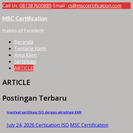
Call Us :
081387600889
Email :
cs@msccertification.com
MSC Certification
Habits of Excellent
Beranda
Tentang Kami
Area Klien
Sertifikasi
ARTICLE
ARTICLE
Postingan Terbaru
manfaat sertifikasi ISO dengan akreditasi KAN
July 24, 2026
Certication ISO
MSC Certification