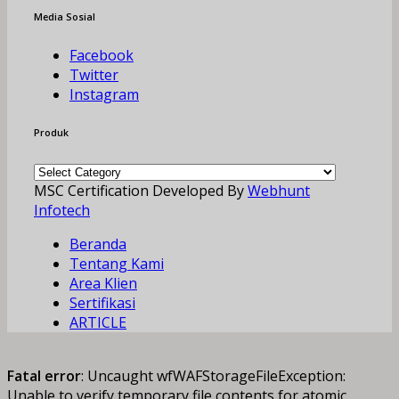
Media Sosial
Facebook
Twitter
Instagram
Produk
Produk
MSC Certification Developed By
Webhunt
Infotech
Beranda
Tentang Kami
Area Klien
Sertifikasi
ARTICLE
Fatal error
: Uncaught wfWAFStorageFileException:
Unable to verify temporary file contents for atomic