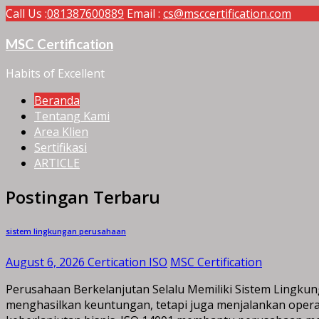
Call Us :
081387600889
Email :
cs@msccertification.com
MSC Certification
Habits of Excellent
Beranda
Tentang Kami
Area Klien
Sertifikasi
ARTICLE
Postingan Terbaru
sistem lingkungan perusahaan
August 6, 2026
Certication ISO
MSC Certification
Perusahaan Berkelanjutan Selalu Memiliki Sistem Lingkun
menghasilkan keuntungan, tetapi juga menjalankan opera