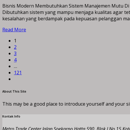
Bisnis Modern Membutuhkan Sistem Manajemen Mutu Di er
Dibutuhkan sistem yang mampu menjaga kualitas agar tet
kesalahan yang berdampak pada kepuasan pelanggan maupu
Read More
1
2
3
4
…
121
About This Site
This may be a good place to introduce yourself and your si
Kontak Info
Metro Trade Center Jalan Soekarno Hatta 590, Blok I No.15 K