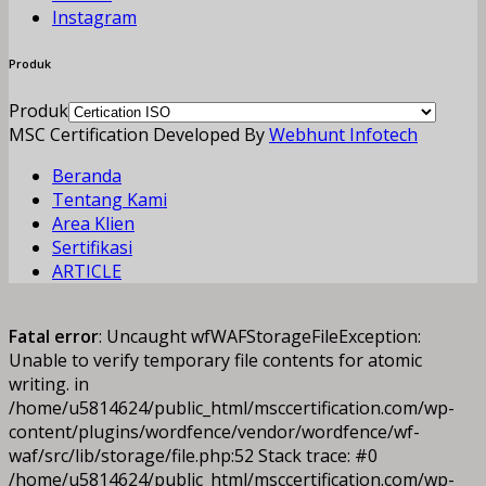
Instagram
Produk
Produk
MSC Certification Developed By
Webhunt Infotech
Beranda
Tentang Kami
Area Klien
Sertifikasi
ARTICLE
Fatal error
: Uncaught wfWAFStorageFileException:
Unable to verify temporary file contents for atomic
writing. in
/home/u5814624/public_html/msccertification.com/wp-
content/plugins/wordfence/vendor/wordfence/wf-
waf/src/lib/storage/file.php:52 Stack trace: #0
/home/u5814624/public_html/msccertification.com/wp-