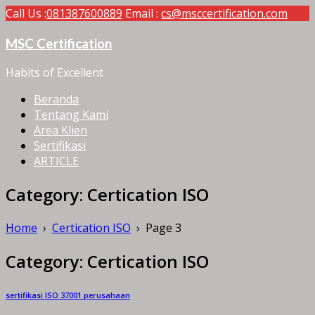
Call Us :
081387600889
Email :
cs@msccertification.com
MSC Certification
Habits of Excellent
Beranda
Tentang Kami
Area Klien
Sertifikasi
ARTICLE
Category:
Certication ISO
Home
›
Certication ISO
›
Page 3
Category:
Certication ISO
sertifikasi ISO 37001 perusahaan