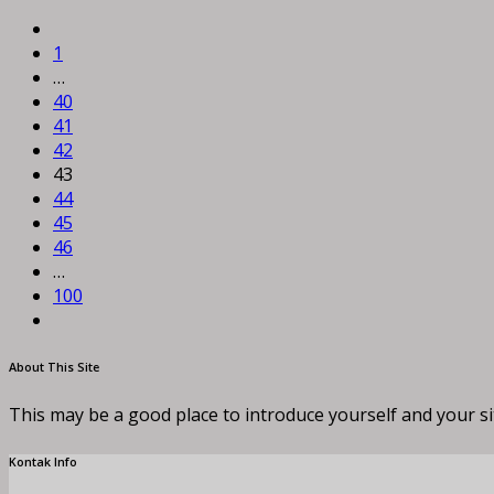
1
…
40
41
42
43
44
45
46
…
100
About This Site
This may be a good place to introduce yourself and your si
Kontak Info