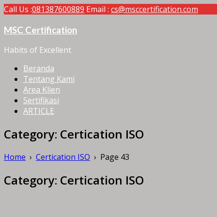
Call Us :
081387600889
Email :
cs@msccertification.com
MSC Certification
Habits of Excellent
Beranda
Tentang Kami
Area Klien
Sertifikasi
ARTICLE
Category:
Certication ISO
Home
›
Certication ISO
›
Page 43
Category:
Certication ISO