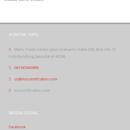
KONTAK INFO
Metro Trade Center Jalan Soekarno Hatta 590, Blok I No.15
Kota Bandung, Jawa Barat 40286
081387600889
cs@msccertification.com
msccertification.com
MEDIA SOSIAL
Facebook