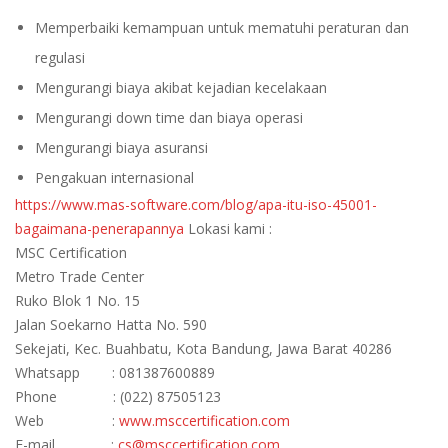
Memperbaiki kemampuan untuk mematuhi peraturan dan
regulasi
Mengurangi biaya akibat kejadian kecelakaan
Mengurangi down time dan biaya operasi
Mengurangi biaya asuransi
Pengakuan internasional
https://www.mas-software.com/blog/apa-itu-iso-45001-
bagaimana-penerapannya
Lokasi kami :
MSC Certification
Metro Trade Center
Ruko Blok 1 No. 15
Jalan Soekarno Hatta No. 590
Sekejati, Kec. Buahbatu, Kota Bandung, Jawa Barat 40286
Whatsapp : 081387600889
Phone : (022) 87505123
Web :
www.msccertification.com
E-mail :
cs@msccertification.com