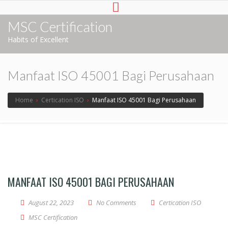
MSC Certification
Habits of Excellent
Manfaat ISO 45001 Bagi Perusahaan
Home
›
Certication ISO
›
Manfaat ISO 45001 Bagi Perusahaan
MANFAAT ISO 45001 BAGI PERUSAHAAN
August 22, 2023
No Comments
Certication ISO
MSC Certification